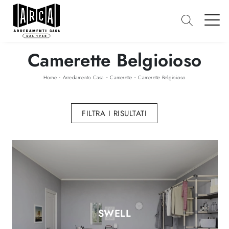
Camerette Belgioioso
-
-
-
Home
Arredamento Casa
Camerette
Camerette Belgioioso
FILTRA I RISULTATI
SWELL