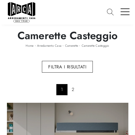
Camerette Casteggio
-
-
-
Home
Arredamento Casa
Camerette
Camerette Casteggio
FILTRA I RISULTATI
1
2