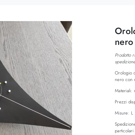
Orolo
nero
Prodotto r
spedizion
Orologio d
nero con m
Materiali:
Prezzi disp
Misure: L
Spedizione
particolari