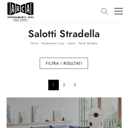
Salotti Stradella
-
-
-
Home
Arredamento Casa
Salotti
Salotti Stradella
FILTRA I RISULTATI
1
2
3