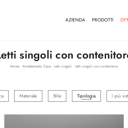
AZIENDA
PRODOTTI
OF
Letti singoli con contenitor
Home
-
Arredamento Casa
-
Letti singoli
-
Letti singoli con contenitore
ca
Materiale
Stile
Tipologia
I più vis