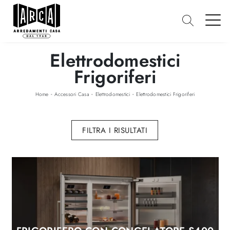
Elettrodomestici
Frigoriferi
-
-
-
Home
Accessori Casa
Elettrodomestici
Elettrodomestici Frigoriferi
FILTRA I RISULTATI