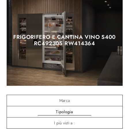
FRIGORIFERO E CANTINA VINO S400
RC492305 RW414364
Marca
Tipologia
I più visti a :