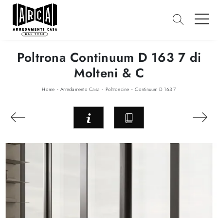
Poltrona Continuum D 163 7 di
Molteni & C
-
-
-
Home
Arredamento Casa
Poltroncine
Continuum D 163 7