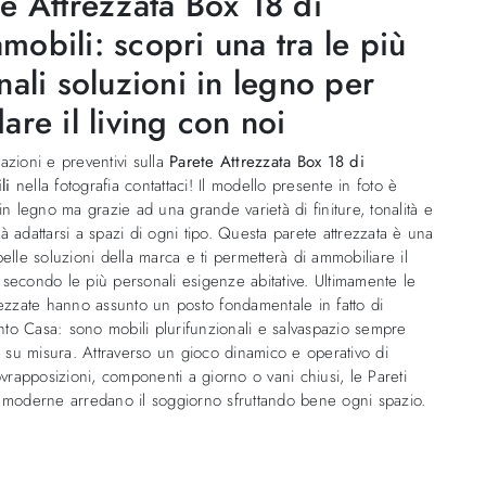
te Attrezzata Box 18 di
obili: scopri una tra le più
nali soluzioni in legno per
are il living con noi
azioni e preventivi sulla
Parete Attrezzata Box 18 di
li
nella fotografia contattaci! Il modello presente in foto è
 in legno ma grazie ad una grande varietà di finiture, tonalità e
à adattarsi a spazi di ogni tipo. Questa parete attrezzata è una
belle soluzioni della marca e ti permetterà di ammobiliare il
secondo le più personali esigenze abitative. Ultimamente le
rezzate hanno assunto un posto fondamentale in fatto di
o Casa: sono mobili plurifunzionali e salvaspazio sempre
li su misura. Attraverso un gioco dinamico e operativo di
sovrapposizioni, componenti a giorno o vani chiusi, le Pareti
 moderne arredano il soggiorno sfruttando bene ogni spazio.