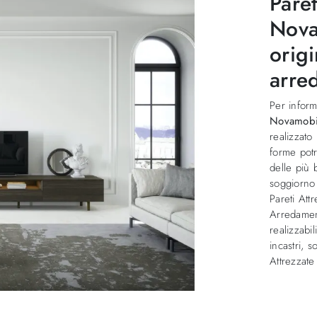
Pare
Novam
origi
arred
Per inform
Novamobi
realizzato
forme potr
delle più 
soggiorno 
Pareti Att
Arredament
realizzabi
incastri, 
Attrezzate