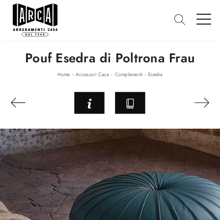
Pouf Esedra di Poltrona Frau
-
-
-
Home
Accessori Casa
Complementi
Esedra