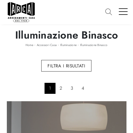
Illuminazione Binasco
-
-
-
Home
Accessori Casa
Illuminazione
Illuminazione Binasco
FILTRA I RISULTATI
1
2
3
4