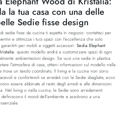
a Elephant Wood di Kristalia:
a la tua casa con una delle
elle Sedie fisse design
 di sedie fisse da cucina ti aspetta in negozio: contattaci per
ventivi e ottimizza i tuoi spazi con l'eccellenza che solo
a garantirti per mobili e oggetti accessori.
Sedia Elephant
ristalia
: questo modello andrà a customizzare spazi di ogni
ialmente ambientazioni design. Se vuoi una sedia in plastica
tare l’atmosfera di casa, ottieni informazioni sul modello nella
 e trova un tavolo coordinato. Il living e la cucina non sono
acevoli e confortevoli se arredati con le Sedie sbagliate, ecco
ono essere abbinate al resto degli arredi e alle dimensioni
za. Nel living o nella cucina, le Sedie sono arredamenti
: definiscono il mood dell'ambiente e assolvono a una
ssenziale.