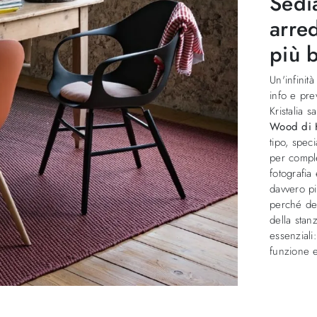
Sedi
arred
più b
Un'infinità
info e pre
Kristalia s
Wood di K
tipo, spec
per comple
fotografia
davvero pi
perché dev
della stan
essenziali
funzione e