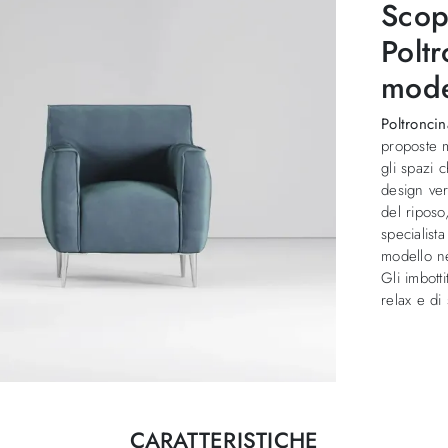
Scopr
Poltr
mode
Poltronci
proposte m
gli spazi 
design ver
del riposo
specialist
modello ne
Gli imbott
relax e di
CARATTERISTICHE