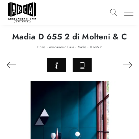
Madia D 655 2 di Molteni & C
-
-
-
Home
Arredamento Casa
Madie
D 655 2