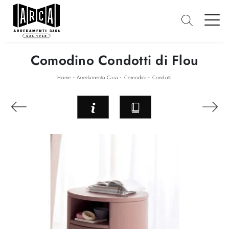
Comodino Condotti di Flou
-
-
-
Home
Arredamento Casa
Comodini
Condotti