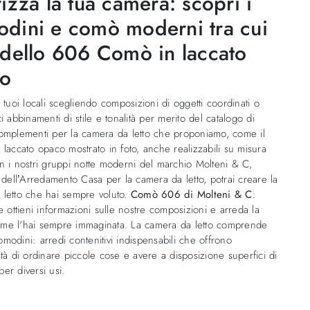
izza la tua camera: scopri i
dini e comò moderni tra cui
odello 606 Comò in laccato
o
i tuoi locali scegliendo composizioni di oggetti coordinati o
ci abbinamenti di stile e tonalità per merito del catalogo di
complementi per la camera da letto che proponiamo, come il
 laccato opaco mostrato in foto, anche realizzabili su misura
n i nostri gruppi notte moderni del marchio Molteni & C,
a dell’Arredamento Casa per la camera da letto, potrai creare la
 letto che hai sempre voluto.
Comò 606 di Molteni & C
:
 e ottieni informazioni sulle nostre composizioni e arreda la
me l'hai sempre immaginata. La camera da letto comprende
modini: arredi contenitivi indispensabili che offrono
ità di ordinare piccole cose e avere a disposizione superfici di
er diversi usi.