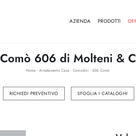
AZIENDA
PRODOTTI
OF
Comò 606 di Molteni & 
Home
-
Arredamento Casa
-
Comodini
-
606 Comò
RICHIEDI PREVENTIVO
SFOGLIA I CATALOGHI