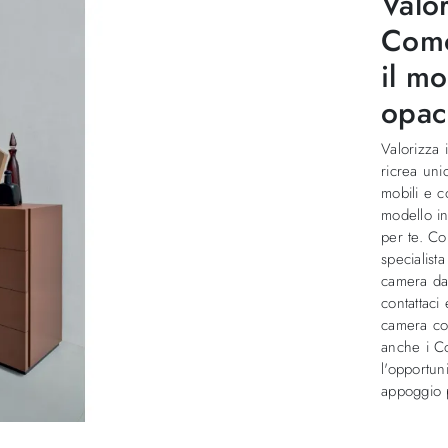
Valor
Como
il m
opac
Valorizza 
ricrea uni
mobili e 
modello in
per te. Co
specialist
camera da
contattaci
camera co
anche i Co
l'opportun
appoggio p