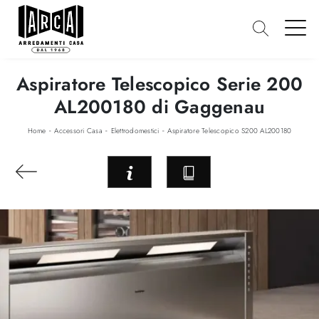
Aspiratore Telescopico Serie 200
AL200180 di Gaggenau
-
-
-
Home
Accessori Casa
Elettrodomestici
Aspiratore Telescopico S200 AL200180